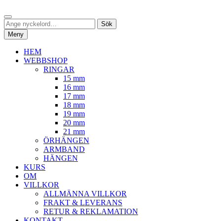
Hoppa
Sök
till
Sök
Sök
innehåll
efter:
Meny
HEM
WEBBSHOP
RINGAR
15 mm
16 mm
17 mm
18 mm
19 mm
20 mm
21 mm
ÖRHÄNGEN
ARMBAND
HÄNGEN
KURS
OM
VILLKOR
ALLMÄNNA VILLKOR
FRAKT & LEVERANS
RETUR & REKLAMATION
KONTAKT