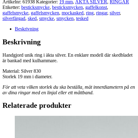
61937
Artikelnr:
61938
Kategorier:
19 mm
,
ÄKTA SILVER
,
RINGAR
mängd
Etiketter:
besticksmycke
,
besticksmycken
,
gaffelkonst
,
gaffelsmycke
,
gaffelsmycken
,
mockasked
,
ring
,
ringar
,
silver
,
silverfärgad
,
sked
,
smycke
,
smycken
,
tesked
Beskrivning
Beskrivning
Handgjord unik ring i äkta silver. En enklare modell där skedbladet
är bankad med kulhammare.
Material: Silver 830
Storlek 19 mm i diameter.
För att veta vilken storlek du ska beställa, mät innerdiametern på en
av dina ringar med en linjal eller ett måttband.
Relaterade produkter