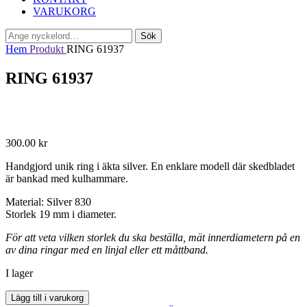
VARUKORG
Sök
Sök
efter:
Hem
Produkt
RING 61937
RING 61937
300.00
kr
Handgjord unik ring i äkta silver. En enklare modell där skedbladet
är bankad med kulhammare.
Material: Silver 830
Storlek 19 mm i diameter.
För att veta vilken storlek du ska beställa, mät innerdiametern på en
av dina ringar med en linjal eller ett måttband.
I lager
RING
Lägg till i varukorg