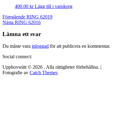
400.00
kr
Lägg till i varukorg
Inläggsnavigering
Föregående
Föregående
RING 62019
Nästa
inlägg:
Nästa
RING 62016
inlägg:
Lämna ett svar
Du måste vara
inloggad
för att publicera en kommentar.
Social connect:
Upphovsrätt © 2026
. Alla rättigheter förbehållna. |
Fotografie av
Catch Themes
Rulla
upp