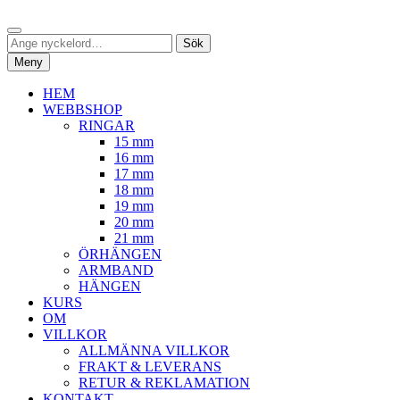
Hoppa
Sök
till
Sök
Sök
innehåll
efter:
Meny
HEM
WEBBSHOP
RINGAR
15 mm
16 mm
17 mm
18 mm
19 mm
20 mm
21 mm
ÖRHÄNGEN
ARMBAND
HÄNGEN
KURS
OM
VILLKOR
ALLMÄNNA VILLKOR
FRAKT & LEVERANS
RETUR & REKLAMATION
KONTAKT