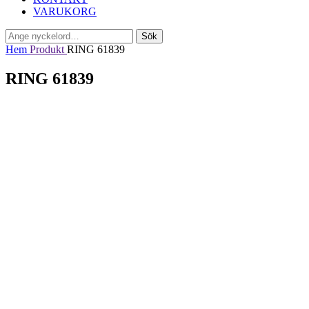
VARUKORG
Sök
Sök
efter:
Hem
Produkt
RING 61839
RING 61839