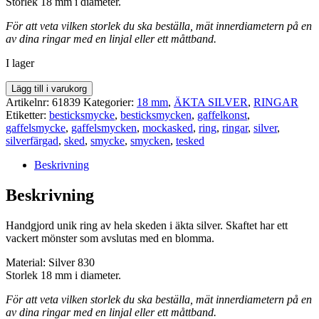
Storlek 18 mm i diameter.
För att veta vilken storlek du ska beställa, mät innerdiametern på en
av dina ringar med en linjal eller ett måttband.
I lager
RING
Lägg till i varukorg
61839
Artikelnr:
61839
Kategorier:
18 mm
,
ÄKTA SILVER
,
RINGAR
mängd
Etiketter:
besticksmycke
,
besticksmycken
,
gaffelkonst
,
gaffelsmycke
,
gaffelsmycken
,
mockasked
,
ring
,
ringar
,
silver
,
silverfärgad
,
sked
,
smycke
,
smycken
,
tesked
Beskrivning
Beskrivning
Handgjord unik ring av hela skeden i äkta silver. Skaftet har ett
vackert mönster som avslutas med en blomma.
Material: Silver 830
Storlek 18 mm i diameter.
För att veta vilken storlek du ska beställa, mät innerdiametern på en
av dina ringar med en linjal eller ett måttband.