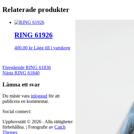
Relaterade produkter
Inläggsnavigering
RING 61926
400.00
kr
Lägg till i varukorg
Föregående
Föregående
RING 61836
Nästa
inlägg:
Nästa
RING 61840
inlägg:
Lämna ett svar
Du måste vara
inloggad
för att
publicera en kommentar.
Social connect:
Upphovsrätt © 2026
. Alla rättigheter
förbehållna. | Fotografie av
Catch
Themes