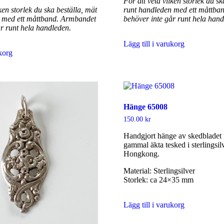
För att veta vilken storlek du sk
lken storlek du ska beställa, mät
runt handleden med ett måttba
 med ett måttband. Armbandet
behöver inte går runt hela hand
år runt hela handleden.
Lägg till i varukorg
ukorg
Hänge 65008
150.00
kr
Handgjort hänge av skedbladet 
gammal äkta tesked i sterlingsil
Hongkong.
Material: Sterlingsilver
Storlek: ca 24×35 mm
Lägg till i varukorg