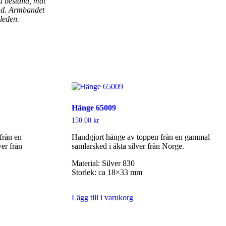
a beställa, mät
nd. Armbandet
leden.
Hänge 65009
150.00
kr
från en
Handgjort hänge av toppen från en gammal
ver från
samlarsked i äkta silver från Norge.
Material: Silver 830
Storlek: ca 18×33 mm
Lägg till i varukorg