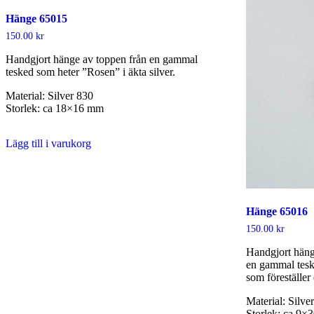
Hänge 65015
150.00
kr
Handgjort hänge av toppen från en gammal
tesked som heter ”Rosen” i äkta silver.
Material: Silver 830
Storlek: ca 18×16 mm
Lägg till i varukorg
Hänge 65016
150.00
kr
Handgjort hänge
en gammal teske
som föreställer 
Material: Silve
Storlek: ca 9