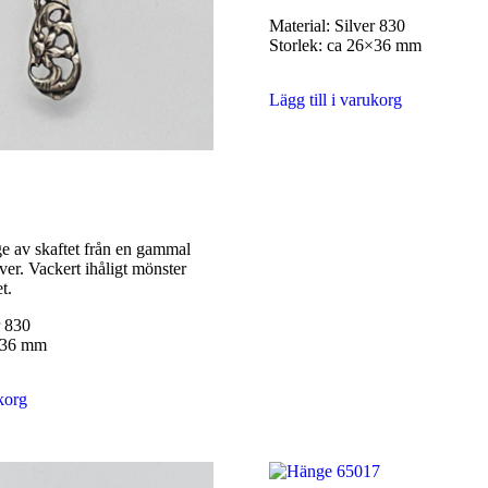
Material: Silver 830
Storlek: ca 26×36 mm
Lägg till i varukorg
e av skaftet från en gammal
lver. Vackert ihåligt mönster
t.
r 830
0×36 mm
ukorg