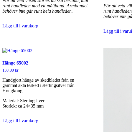
För att veta vilken storlek du ska beställa, mät
runt handleden med ett måttband. Armbandet
För att veta vi
behöver inte går runt hela handleden.
runt handleden
behöver inte g
Lägg till i varukorg
Lägg till i var
Hänge 65002
150.00
kr
Handgjort hänge av skedbladet från en
gammal äkta tesked i sterlingsilver från
Hongkong.
Material: Sterlingsilver
Storlek: ca 24×35 mm
Lägg till i varukorg