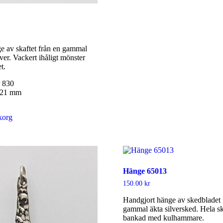
e av skaftet från en gammal
lver. Vackert ihåligt mönster
t.
r 830
4×21 mm
ukorg
Hänge 65013
150.00
kr
Handgjort hänge av skedbladet 
gammal äkta silversked. Hela sk
bankad med kulhammare.