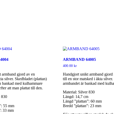
4004
ARMBAND 64005
400.00
kr
t armband gjord av en
Handgjort unikt armband gjord a
ta silver. Skedbladet (plattan)
till en stor matsked i äkta silver
en bankad med kulhammare
armbandet är bankad med kulh
fter att man plattat till den.
Material: Silver 830
r 830
Längd: 14,7 cm
Längd ”plattan”: 60 mm
n”: 55 mm
Bredd ”plattan”: 23 mm
”: 33 mm