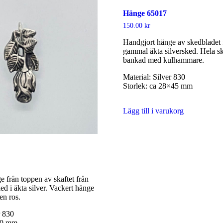
Hänge 65017
150.00
kr
Handgjort hänge av skedbladet 
gammal äkta silversked. Hela sk
bankad med kulhammare.
Material: Silver 830
Storlek: ca 28×45 mm
Lägg till i varukorg
 från toppen av skaftet från
d i äkta silver. Vackert hänge
en ros.
r 830
×30 mm