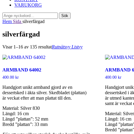
VARUKORG
Sök
Sök
efter:
Hem
Sida
silverfärgad
silverfärgad
Visar 1–16 av 135 resultat
Rutnätsvy
Listvy
ARMBAND 64002
ARMBAND 6
400.00
kr
400.00
kr
Handgjort unikt armband gjord av en
Handgjort unik
dessertsked i äkta silver. Skedbladet (plattan)
dessertsked i äk
är veckat efter att man plattat till den.
är utmed kant
samt är veckat e
Material: Silver 830
Längd: 16 cm
Material: Silve
Längd ”plattan”: 52 mm
Längd: 16 cm
Bredd ”plattan”: 33 mm
Längd ”platta
Bredd ”plattan