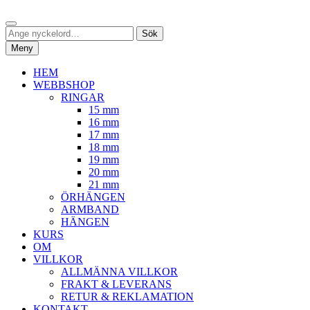
Hoppa
Sök
till
Sök
Sök
innehåll
efter:
Meny
HEM
WEBBSHOP
RINGAR
15 mm
16 mm
17 mm
18 mm
19 mm
20 mm
21 mm
ÖRHÄNGEN
ARMBAND
HÄNGEN
KURS
OM
VILLKOR
ALLMÄNNA VILLKOR
FRAKT & LEVERANS
RETUR & REKLAMATION
KONTAKT