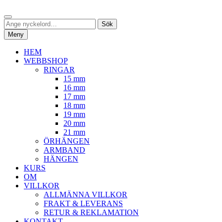
Hoppa
Sök
till
Sök
Sök
innehåll
efter:
Meny
HEM
WEBBSHOP
RINGAR
15 mm
16 mm
17 mm
18 mm
19 mm
20 mm
21 mm
ÖRHÄNGEN
ARMBAND
HÄNGEN
KURS
OM
VILLKOR
ALLMÄNNA VILLKOR
FRAKT & LEVERANS
RETUR & REKLAMATION
KONTAKT