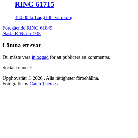
RING 61715
350.00
kr
Lägg till i varukorg
Inläggsnavigering
Föregående
Föregående
RING 61849
Nästa
inlägg:
Nästa
RING 61938
inlägg:
Lämna ett svar
Du måste vara
inloggad
för att publicera en kommentar.
Social connect:
Upphovsrätt © 2026
. Alla rättigheter förbehållna. |
Fotografie av
Catch Themes
Rulla
upp