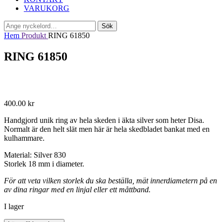
VARUKORG
Sök
Sök
efter:
Hem
Produkt
RING 61850
RING 61850
400.00
kr
Handgjord unik ring av hela skeden i äkta silver som heter Disa.
Normalt är den helt slät men här är hela skedbladet bankat med en
kulhammare.
Material: Silver 830
Storlek 18 mm i diameter.
För att veta vilken storlek du ska beställa, mät innerdiametern på en
av dina ringar med en linjal eller ett måttband.
I lager