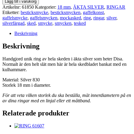
RING
Lägg till i varukorg
61850
Artikelnr:
61850
Kategorier:
18 mm
,
ÄKTA SILVER
,
RINGAR
mängd
Etiketter:
besticksmycke
,
besticksmycken
,
gaffelkonst
,
gaffelsmycke
,
gaffelsmycken
,
mockasked
,
ring
,
ringar
,
silver
,
silverfärgad
,
sked
,
smycke
,
smycken
,
tesked
Beskrivning
Beskrivning
Handgjord unik ring av hela skeden i äkta silver som heter Disa.
Normalt är den helt slät men här är hela skedbladet bankat med en
kulhammare.
Material: Silver 830
Storlek 18 mm i diameter.
För att veta vilken storlek du ska beställa, mät innerdiametern på en
av dina ringar med en linjal eller ett måttband.
Relaterade produkter