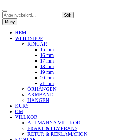
Hoppa
Sök
till
Sök
Sök
innehåll
efter:
Meny
HEM
WEBBSHOP
RINGAR
15 mm
16 mm
17 mm
18 mm
19 mm
20 mm
21 mm
ÖRHÄNGEN
ARMBAND
HÄNGEN
KURS
OM
VILLKOR
ALLMÄNNA VILLKOR
FRAKT & LEVERANS
RETUR & REKLAMATION
KONTAKT