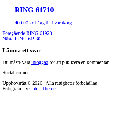
RING 61710
400.00
kr
Lägg till i varukorg
Inläggsnavigering
Föregående
Föregående
RING 61928
Nästa
inlägg:
Nästa
RING 61930
inlägg:
Lämna ett svar
Du måste vara
inloggad
för att publicera en kommentar.
Social connect:
Upphovsrätt © 2026
. Alla rättigheter förbehållna. |
Fotografie av
Catch Themes
Rulla
upp