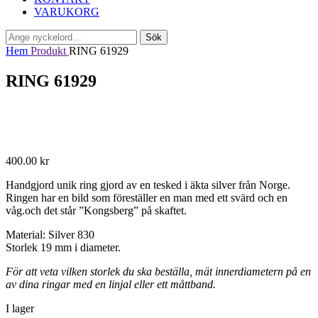
VARUKORG
Sök
Sök
efter:
Hem
Produkt
RING 61929
RING 61929
400.00
kr
Handgjord unik ring gjord av en tesked i äkta silver från Norge.
Ringen har en bild som föreställer en man med ett svärd och en
våg.och det står ”Kongsberg” på skaftet.
Material: Silver 830
Storlek 19 mm i diameter.
För att veta vilken storlek du ska beställa, mät innerdiametern på en
av dina ringar med en linjal eller ett måttband.
I lager