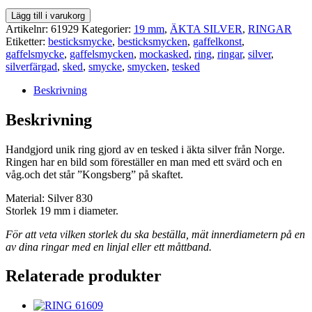
RING
Lägg till i varukorg
61929
Artikelnr:
61929
Kategorier:
19 mm
,
ÄKTA SILVER
,
RINGAR
mängd
Etiketter:
besticksmycke
,
besticksmycken
,
gaffelkonst
,
gaffelsmycke
,
gaffelsmycken
,
mockasked
,
ring
,
ringar
,
silver
,
silverfärgad
,
sked
,
smycke
,
smycken
,
tesked
Beskrivning
Beskrivning
Handgjord unik ring gjord av en tesked i äkta silver från Norge.
Ringen har en bild som föreställer en man med ett svärd och en
våg.och det står ”Kongsberg” på skaftet.
Material: Silver 830
Storlek 19 mm i diameter.
För att veta vilken storlek du ska beställa, mät innerdiametern på en
av dina ringar med en linjal eller ett måttband.
Relaterade produkter