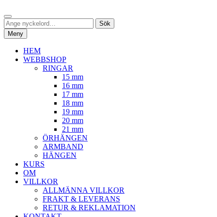
Hoppa
Sök
till
Sök
Sök
innehåll
efter:
Meny
HEM
WEBBSHOP
RINGAR
15 mm
16 mm
17 mm
18 mm
19 mm
20 mm
21 mm
ÖRHÄNGEN
ARMBAND
HÄNGEN
KURS
OM
VILLKOR
ALLMÄNNA VILLKOR
FRAKT & LEVERANS
RETUR & REKLAMATION
KONTAKT