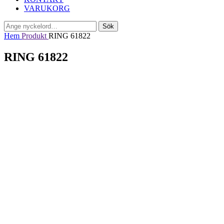
VARUKORG
Sök
Sök
efter:
Hem
Produkt
RING 61822
RING 61822