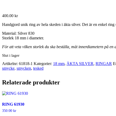
400.00
kr
Handgjord unik ring av hela skeden i äkta silver. Det är en enkel ring
Material: Silver 830
Storlek 18 mm i diameter.
För att veta vilken storlek du ska beställa, mät innerdiametern på en a
Slut i lager
Artikelnr:
61818-1
Kategorier:
18 mm
,
ÄKTA SILVER
,
RINGAR
E
smycke
,
smycken
,
tesked
Relaterade produkter
RING 61930
350.00
kr