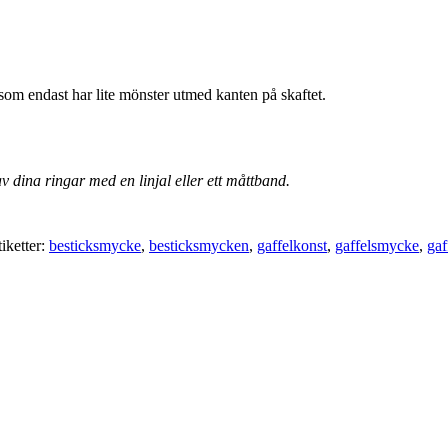
 som endast har lite mönster utmed kanten på skaftet.
v dina ringar med en linjal eller ett måttband.
tiketter:
besticksmycke
,
besticksmycken
,
gaffelkonst
,
gaffelsmycke
,
ga