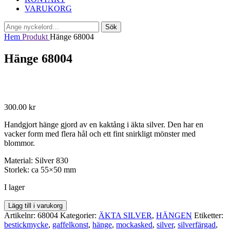
VARUKORG
Sök
Sök
efter:
Hem
Produkt
Hänge 68004
Hänge 68004
300.00
kr
Handgjort hänge gjord av en kaktång i äkta silver. Den har en
vacker form med flera hål och ett fint snirkligt mönster med
blommor.
Material: Silver 830
Storlek: ca 55×50 mm
I lager
Hänge
Lägg till i varukorg
68004
Artikelnr:
68004
Kategorier:
ÄKTA SILVER
,
HÄNGEN
Etiketter:
mängd
bestickmycke
,
gaffelkonst
,
hänge
,
mockasked
,
silver
,
silverfärgad
,