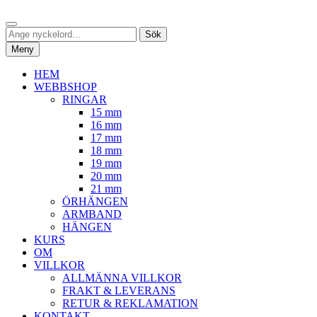
Hoppa
Sök
till
Sök
Sök
innehåll
efter:
Meny
HEM
WEBBSHOP
RINGAR
15 mm
16 mm
17 mm
18 mm
19 mm
20 mm
21 mm
ÖRHÄNGEN
ARMBAND
HÄNGEN
KURS
OM
VILLKOR
ALLMÄNNA VILLKOR
FRAKT & LEVERANS
RETUR & REKLAMATION
KONTAKT