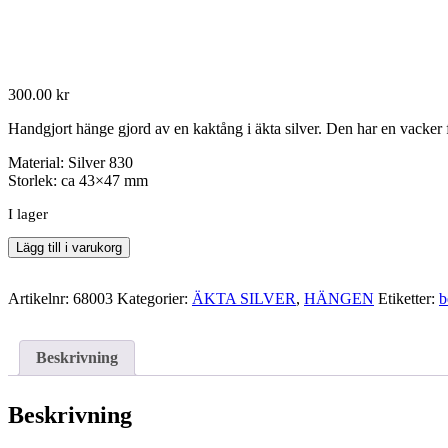
300.00
kr
Handgjort hänge gjord av en kaktång i äkta silver. Den har en vacker fo
Material: Silver 830
Storlek: ca 43×47 mm
I lager
Hänge
Lägg till i varukorg
68003
mängd
Artikelnr:
68003
Kategorier:
ÄKTA SILVER
,
HÄNGEN
Etiketter:
b
Beskrivning
Beskrivning