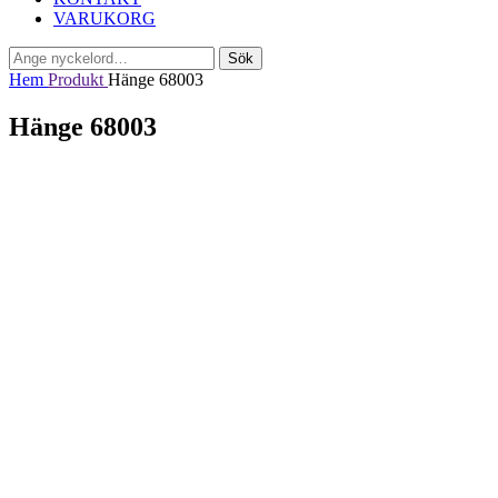
VARUKORG
Sök
Sök
efter:
Hem
Produkt
Hänge 68003
Hänge 68003