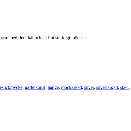
rm med flera hål och ett fint snirkligt mönster.
estickmycke
,
gaffelkonst
,
hänge
,
mockasked
,
silver
,
silverfärgad
,
sked
,