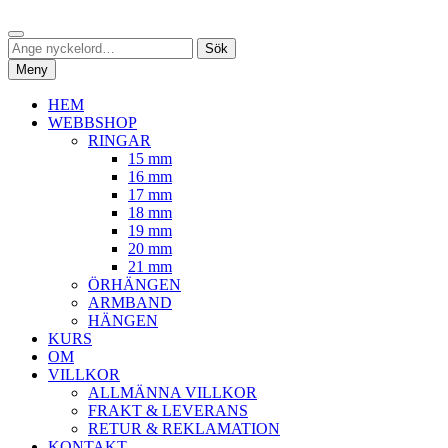
Hoppa
Sök
till
Sök
Sök
innehåll
efter:
Meny
HEM
WEBBSHOP
RINGAR
15 mm
16 mm
17 mm
18 mm
19 mm
20 mm
21 mm
ÖRHÄNGEN
ARMBAND
HÄNGEN
KURS
OM
VILLKOR
ALLMÄNNA VILLKOR
FRAKT & LEVERANS
RETUR & REKLAMATION
KONTAKT