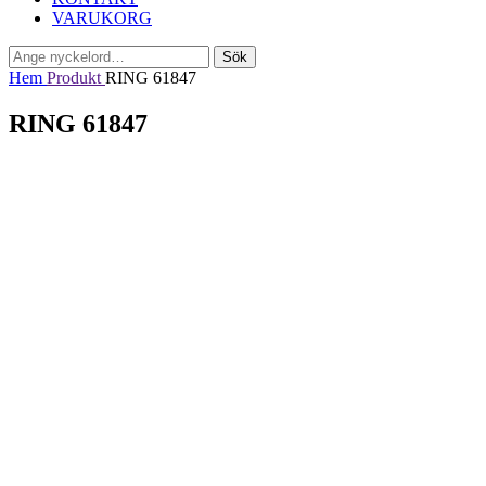
VARUKORG
Sök
Sök
efter:
Hem
Produkt
RING 61847
RING 61847