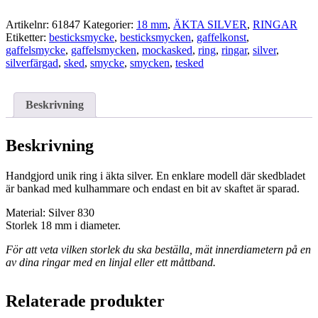
mängd
Artikelnr:
61847
Kategorier:
18 mm
,
ÄKTA SILVER
,
RINGAR
Etiketter:
besticksmycke
,
besticksmycken
,
gaffelkonst
,
gaffelsmycke
,
gaffelsmycken
,
mockasked
,
ring
,
ringar
,
silver
,
silverfärgad
,
sked
,
smycke
,
smycken
,
tesked
Beskrivning
Beskrivning
Handgjord unik ring i äkta silver. En enklare modell där skedbladet
är bankad med kulhammare och endast en bit av skaftet är sparad.
Material: Silver 830
Storlek 18 mm i diameter.
För att veta vilken storlek du ska beställa, mät innerdiametern på en
av dina ringar med en linjal eller ett måttband.
Relaterade produkter