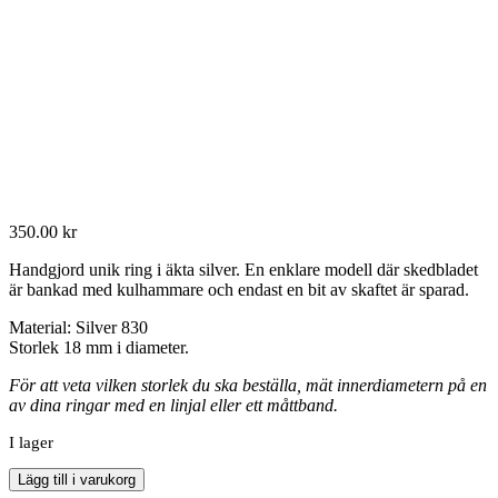
350.00
kr
Handgjord unik ring i äkta silver. En enklare modell där skedbladet
är bankad med kulhammare och endast en bit av skaftet är sparad.
Material: Silver 830
Storlek 18 mm i diameter.
För att veta vilken storlek du ska beställa, mät innerdiametern på en
av dina ringar med en linjal eller ett måttband.
I lager
RING
Lägg till i varukorg
61847