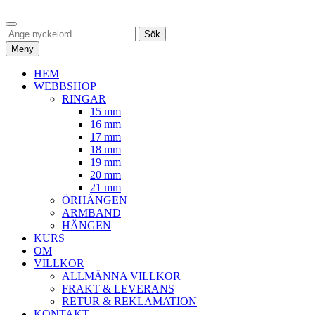
Hoppa
Sök
till
Sök
Sök
innehåll
efter:
Meny
HEM
WEBBSHOP
RINGAR
15 mm
16 mm
17 mm
18 mm
19 mm
20 mm
21 mm
ÖRHÄNGEN
ARMBAND
HÄNGEN
KURS
OM
VILLKOR
ALLMÄNNA VILLKOR
FRAKT & LEVERANS
RETUR & REKLAMATION
KONTAKT