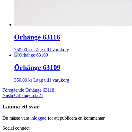
Örhänge 63116
350.00
kr
Lägg till i varukorg
Örhänge 63109
350.00
kr
Lägg till i varukorg
Inläggsnavigering
Föregående
Föregående
Örhänge 63118
Nästa
inlägg:
Nästa
Örhänge 63221
inlägg:
Lämna ett svar
Du måste vara
inloggad
för att publicera en kommentar.
Social connect: