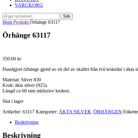
VARUKORG
Sök
Sök
efter:
Hem
Produkt
Örhänge 63117
Örhänge 63117
350.00
kr
Handgjort örhänge gjord av en del av skaftet från två teskedar i äkta
Material: Silver 830
Krok: äkta silver (925).
Längd ca 60 mm inklusive kroken.
Slut i lager
Artikelnr:
63117
Kategorier:
ÄKTA SILVER
,
ÖRHÄNGEN
Etikett
Beskrivning
Beskrivning