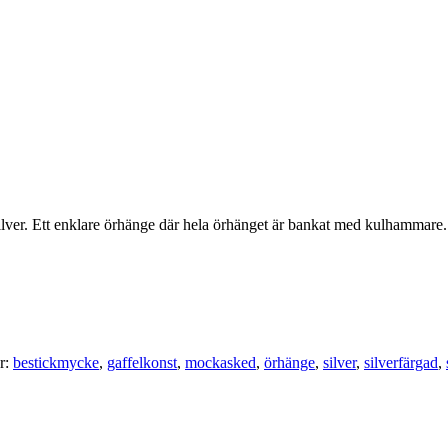
 silver. Ett enklare örhänge där hela örhänget är bankat med kulhammare.
er:
bestickmycke
,
gaffelkonst
,
mockasked
,
örhänge
,
silver
,
silverfärgad
,