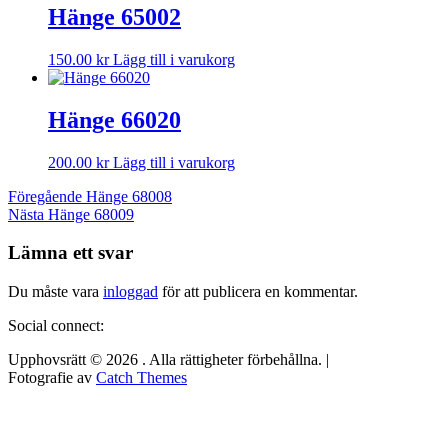
Hänge 65002
150.00
kr
Lägg till i varukorg
Hänge 66020
200.00
kr
Lägg till i varukorg
Inläggsnavigering
Föregående
Föregående
Hänge 68008
Nästa
inlägg:
Nästa
Hänge 68009
inlägg:
Lämna ett svar
Du måste vara
inloggad
för att publicera en kommentar.
Social connect:
Upphovsrätt © 2026
. Alla rättigheter förbehållna. |
Fotografie av
Catch Themes
Rulla
upp