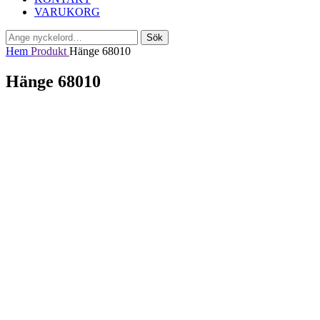
VARUKORG
Sök
Sök
efter:
Hem
Produkt
Hänge 68010
Hänge 68010