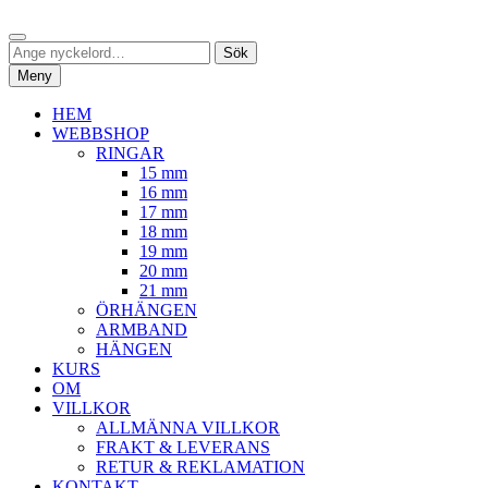
Hoppa
Sök
till
Sök
Sök
innehåll
efter:
Meny
HEM
WEBBSHOP
RINGAR
15 mm
16 mm
17 mm
18 mm
19 mm
20 mm
21 mm
ÖRHÄNGEN
ARMBAND
HÄNGEN
KURS
OM
VILLKOR
ALLMÄNNA VILLKOR
FRAKT & LEVERANS
RETUR & REKLAMATION
KONTAKT