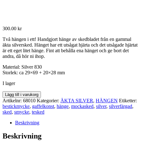
300.00
kr
Två hängen i ett! Handgjort hänge av skedbladet från en gammal
äkta silversked. Hänget har ett utsågat hjärta och det utsågade hjärtat
är ett eget litet hänge. Fint att behålla ena hänget och ge bort det
andra, då hör ni ihop.
Material: Silver 830
Storlek: ca 29×69 + 20×28 mm
I lager
Hänge
Lägg till i varukorg
68010
Artikelnr:
68010
Kategorier:
ÄKTA SILVER
,
HÄNGEN
Etiketter:
mängd
bestickmycke
,
gaffelkonst
,
hänge
,
mockasked
,
silver
,
silverfärgad
,
sked
,
smycke
,
tesked
Beskrivning
Beskrivning