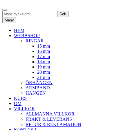
Hoppa
Sök
till
Sök
Sök
innehåll
efter:
Meny
HEM
WEBBSHOP
RINGAR
15 mm
16 mm
17 mm
18 mm
19 mm
20 mm
21 mm
ÖRHÄNGEN
ARMBAND
HÄNGEN
KURS
OM
VILLKOR
ALLMÄNNA VILLKOR
FRAKT & LEVERANS
RETUR & REKLAMATION
KONTAKT