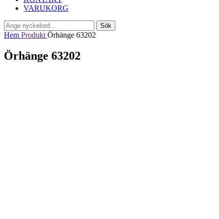
VARUKORG
Sök
Sök
efter:
Hem
Produkt
Örhänge 63202
Örhänge 63202