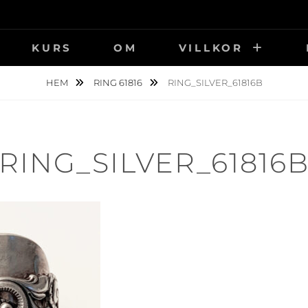
KURS
OM
VILLKOR
HEM
RING 61816
RING_SILVER_61816B
RING_SILVER_61816