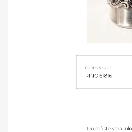
Inläggsnavi
FÖREGÅENDE
Föregående
RING 61816
inlägg:
Du måste vara
inl