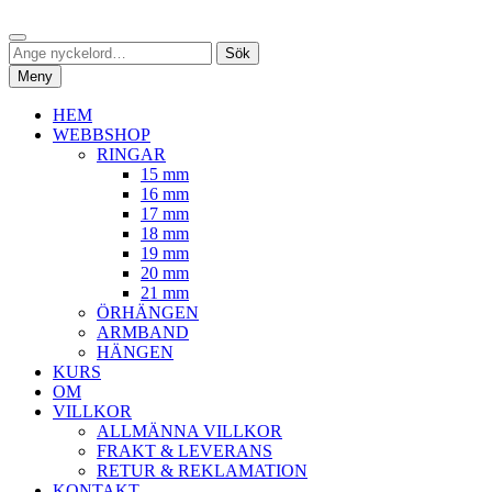
Hoppa
Sök
till
Sök
Sök
innehåll
efter:
Meny
HEM
WEBBSHOP
RINGAR
15 mm
16 mm
17 mm
18 mm
19 mm
20 mm
21 mm
ÖRHÄNGEN
ARMBAND
HÄNGEN
KURS
OM
VILLKOR
ALLMÄNNA VILLKOR
FRAKT & LEVERANS
RETUR & REKLAMATION
KONTAKT