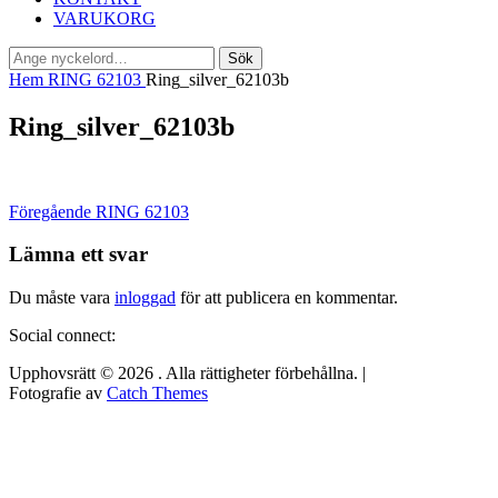
VARUKORG
Sök
Sök
efter:
Hem
RING 62103
Ring_silver_62103b
Ring_silver_62103b
Inläggsnavigering
Föregående
Föregående
RING 62103
inlägg:
Lämna ett svar
Du måste vara
inloggad
för att publicera en kommentar.
Social connect:
Upphovsrätt © 2026
. Alla rättigheter förbehållna. |
Fotografie av
Catch Themes
Rulla
upp