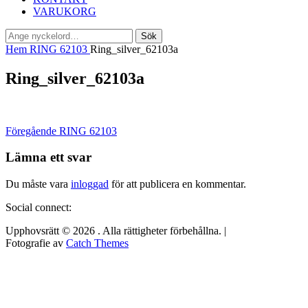
VARUKORG
Sök
Sök
efter:
Hem
RING 62103
Ring_silver_62103a
Ring_silver_62103a
Inläggsnavigering
Föregående
Föregående
RING 62103
inlägg:
Lämna ett svar
Du måste vara
inloggad
för att publicera en kommentar.
Social connect:
Upphovsrätt © 2026
. Alla rättigheter förbehållna. |
Fotografie av
Catch Themes
Rulla
upp