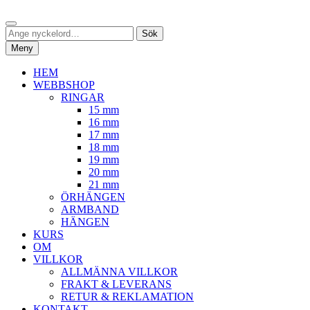
Hoppa
Sök
till
Sök
Sök
innehåll
efter:
Meny
HEM
WEBBSHOP
RINGAR
15 mm
16 mm
17 mm
18 mm
19 mm
20 mm
21 mm
ÖRHÄNGEN
ARMBAND
HÄNGEN
KURS
OM
VILLKOR
ALLMÄNNA VILLKOR
FRAKT & LEVERANS
RETUR & REKLAMATION
KONTAKT