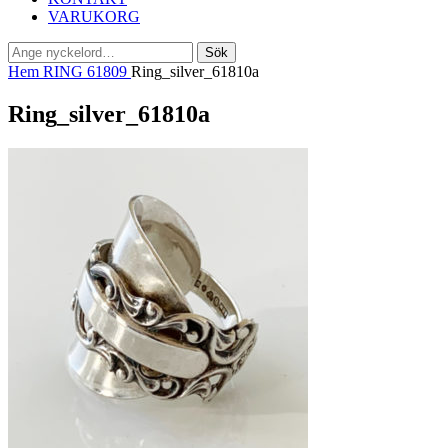
VARUKORG
Sök
Sök
efter:
Hem
RING 61809
Ring_silver_61810a
Ring_silver_61810a