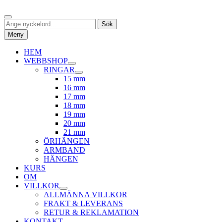
Hoppa
Sök
till
Sök
Sök
innehåll
efter:
Meny
HEM
WEBBSHOP
expandera
RINGAR
undermeny
expandera
15 mm
undermeny
16 mm
17 mm
18 mm
19 mm
20 mm
21 mm
ÖRHÄNGEN
ARMBAND
HÄNGEN
KURS
OM
VILLKOR
expandera
ALLMÄNNA VILLKOR
undermeny
FRAKT & LEVERANS
RETUR & REKLAMATION
KONTAKT