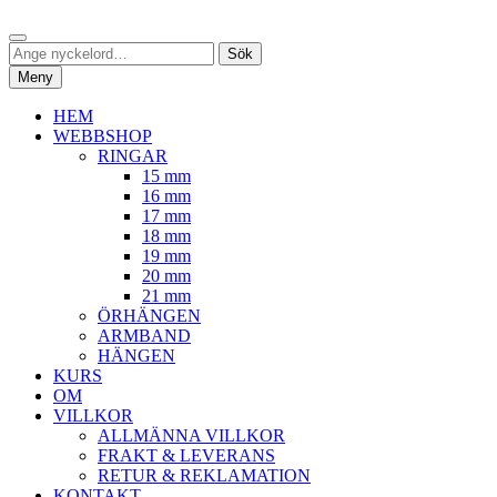
Hoppa
Sök
till
Sök
Sök
innehåll
efter:
Meny
HEM
WEBBSHOP
RINGAR
15 mm
16 mm
17 mm
18 mm
19 mm
20 mm
21 mm
ÖRHÄNGEN
ARMBAND
HÄNGEN
KURS
OM
VILLKOR
ALLMÄNNA VILLKOR
FRAKT & LEVERANS
RETUR & REKLAMATION
KONTAKT