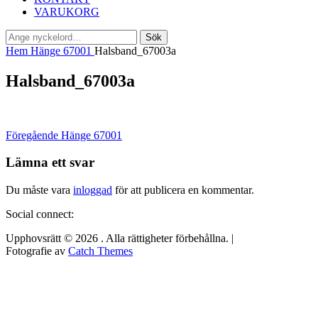
VARUKORG
Sök
Sök
efter:
Hem
Hänge 67001
Halsband_67003a
Halsband_67003a
Inläggsnavigering
Föregående
Föregående
Hänge 67001
inlägg:
Lämna ett svar
Du måste vara
inloggad
för att publicera en kommentar.
Social connect:
Upphovsrätt © 2026
. Alla rättigheter förbehållna. |
Fotografie av
Catch Themes
Rulla
upp