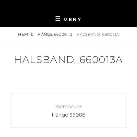
Hoppa
till
innehåll
MENY
HEM
HÄNGE 66006
HALSBAND_660013A
HALSBAND_660013A
Inläggsnavigering
FÖREGÅENDE
Föregående
Hänge 66006
inlägg: