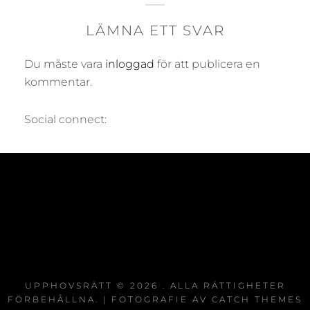
LÄMNA ETT SVAR
Du måste vara
inloggad
för att publicera en
kommentar.
Social connect:
UPPHOVSRÄTT © 2026
. ALLA RÄTTIGHETER
FÖRBEHÅLLNA. | FOTOGRAFIE AV
CATCH THEMES