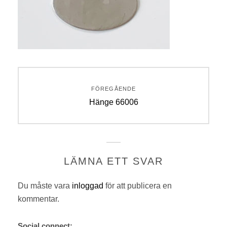
Inläggsnavigering
FÖREGÅENDE
Föregående
Hänge 66006
inlägg:
LÄMNA ETT SVAR
Du måste vara
inloggad
för att publicera en
kommentar.
Social connect: