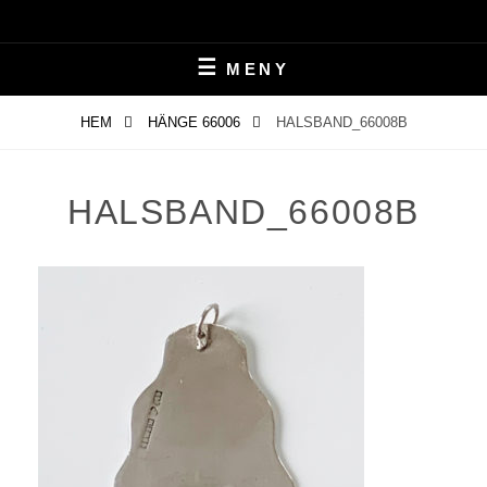
Hoppa
till
innehåll
MENY
HEM
HÄNGE 66006
HALSBAND_66008B
HALSBAND_66008B