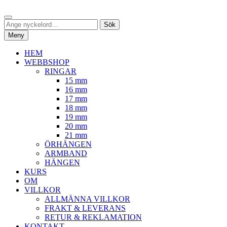
Hoppa
Sök
till
Sök
Sök
innehåll
efter:
Meny
HEM
WEBBSHOP
RINGAR
15 mm
16 mm
17 mm
18 mm
19 mm
20 mm
21 mm
ÖRHÄNGEN
ARMBAND
HÄNGEN
KURS
OM
VILLKOR
ALLMÄNNA VILLKOR
FRAKT & LEVERANS
RETUR & REKLAMATION
KONTAKT