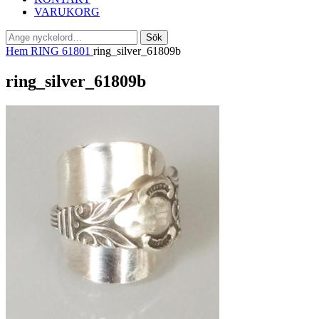
VARUKORG
Sök
Sök
efter:
Hem
RING 61801
ring_silver_61809b
ring_silver_61809b