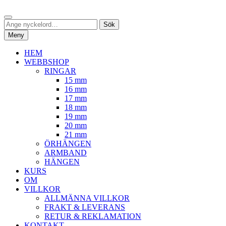
Hoppa
Sök
till
Sök
Sök
innehåll
efter:
Meny
HEM
WEBBSHOP
RINGAR
15 mm
16 mm
17 mm
18 mm
19 mm
20 mm
21 mm
ÖRHÄNGEN
ARMBAND
HÄNGEN
KURS
OM
VILLKOR
ALLMÄNNA VILLKOR
FRAKT & LEVERANS
RETUR & REKLAMATION
KONTAKT