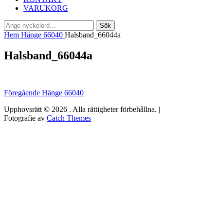
VARUKORG
Sök
Sök
efter:
Hem
Hänge 66040
Halsband_66044a
Halsband_66044a
Inläggsnavigering
Föregående
Föregående
Hänge 66040
inlägg:
Upphovsrätt © 2026
. Alla rättigheter förbehållna. |
Fotografie av
Catch Themes
Rulla
upp