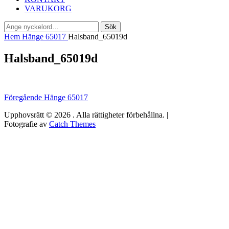
VARUKORG
Sök
Sök
efter:
Hem
Hänge 65017
Halsband_65019d
Halsband_65019d
Inläggsnavigering
Föregående
Föregående
Hänge 65017
inlägg:
Upphovsrätt © 2026
. Alla rättigheter förbehållna. |
Fotografie av
Catch Themes
Rulla
upp