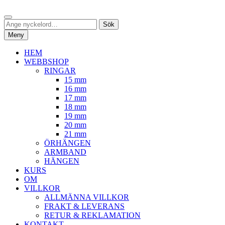
Hoppa
Sök
till
Sök
Sök
innehåll
efter:
Meny
HEM
WEBBSHOP
RINGAR
15 mm
16 mm
17 mm
18 mm
19 mm
20 mm
21 mm
ÖRHÄNGEN
ARMBAND
HÄNGEN
KURS
OM
VILLKOR
ALLMÄNNA VILLKOR
FRAKT & LEVERANS
RETUR & REKLAMATION
KONTAKT