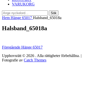
VARUKORG
Sök
Sök
efter:
Hem
Hänge 65017
Halsband_65018a
Halsband_65018a
Inläggsnavigering
Föregående
Föregående
Hänge 65017
inlägg:
Upphovsrätt © 2026
. Alla rättigheter förbehållna. |
Fotografie av
Catch Themes
Rulla
upp