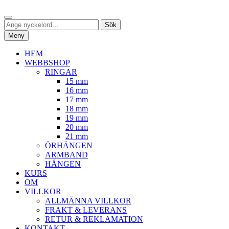
Hoppa
Sök
till
Sök
Sök
innehåll
efter:
Meny
HEM
WEBBSHOP
RINGAR
15 mm
16 mm
17 mm
18 mm
19 mm
20 mm
21 mm
ÖRHÄNGEN
ARMBAND
HÄNGEN
KURS
OM
VILLKOR
ALLMÄNNA VILLKOR
FRAKT & LEVERANS
RETUR & REKLAMATION
KONTAKT