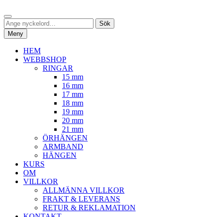
Hoppa
Sök
till
Sök
Sök
innehåll
efter:
Meny
HEM
WEBBSHOP
RINGAR
15 mm
16 mm
17 mm
18 mm
19 mm
20 mm
21 mm
ÖRHÄNGEN
ARMBAND
HÄNGEN
KURS
OM
VILLKOR
ALLMÄNNA VILLKOR
FRAKT & LEVERANS
RETUR & REKLAMATION
KONTAKT