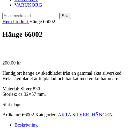
VARUKORG
Sök
Sök
efter:
Hem
Produkt
Hänge 66002
Hänge 66002
200.00
kr
Handgjort hänge av skedbladet från en gammal äkta silversked.
Hela skedbladet är tillplattad och bankat med en kulhammare.
Material: Silver 830
Storlek: ca 32×57 mm.
Slut i lager
Artikelnr:
66002
Kategorier:
ÄKTA SILVER
,
HÄNGEN
Beskrivning