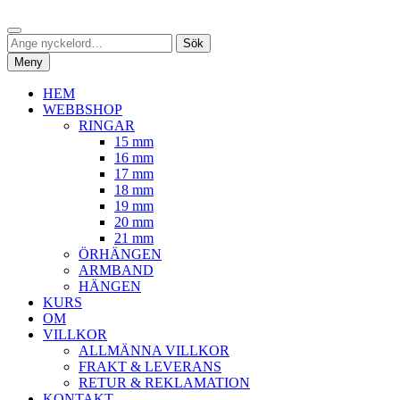
Hoppa
Sök
till
Sök
Sök
innehåll
efter:
Meny
HEM
WEBBSHOP
RINGAR
15 mm
16 mm
17 mm
18 mm
19 mm
20 mm
21 mm
ÖRHÄNGEN
ARMBAND
HÄNGEN
KURS
OM
VILLKOR
ALLMÄNNA VILLKOR
FRAKT & LEVERANS
RETUR & REKLAMATION
KONTAKT