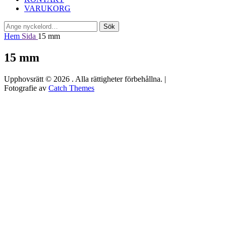
VARUKORG
Sök
Sök
efter:
Hem
Sida
15 mm
15 mm
Upphovsrätt © 2026
. Alla rättigheter förbehållna. |
Fotografie av
Catch Themes
Rulla
upp