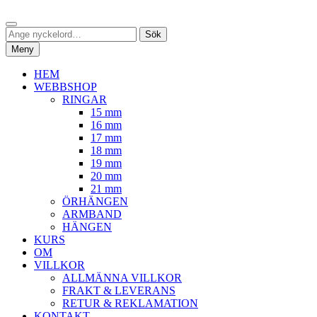
Hoppa
Sök
till
Sök
Sök
innehåll
efter:
Meny
HEM
WEBBSHOP
RINGAR
15 mm
16 mm
17 mm
18 mm
19 mm
20 mm
21 mm
ÖRHÄNGEN
ARMBAND
HÄNGEN
KURS
OM
VILLKOR
ALLMÄNNA VILLKOR
FRAKT & LEVERANS
RETUR & REKLAMATION
KONTAKT