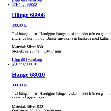
Lägg till i varukorg
Hänge 68008
300.00
kr
Två hängen i ett! Handgjort hänge av skedbladet från en gammal äk
andra, då hör ni ihop. Bägge smyckena är bankade med kulha
Material: Silver 830
Storlek: ca 25×41 + 13×17 mm
Lägg till i varukorg
Hänge 68010
300.00
kr
Två hängen i ett! Handgjort hänge av skedbladet från en gammal äk
andra, då hör ni ihop.
Material: Silver 830
Storlek: ca 29×69 + 20×28 mm