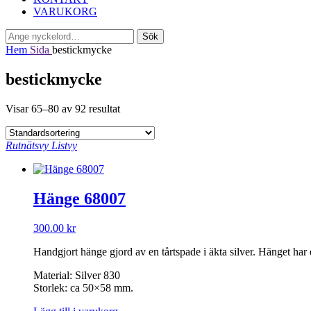
VARUKORG
Sök
Sök
efter:
Hem
Sida
bestickmycke
bestickmycke
Visar 65–80 av 92 resultat
Rutnätsvy
Listvy
Hänge 68007
300.00
kr
Handgjort hänge gjord av en tårtspade i äkta silver. Hänget har 
Material: Silver 830
Storlek: ca 50×58 mm.